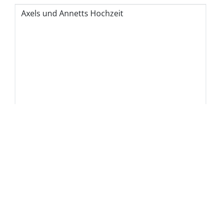
Schlagworte
Die
Nutzungsbedingungen und
Datenschutzbestimmungen
habe ich
gelesen und akzeptiere sie.