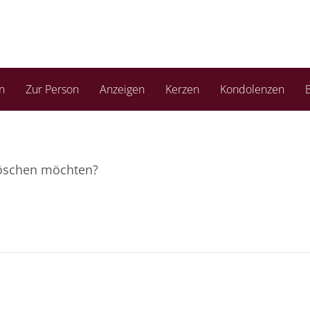
n
Zur Person
Anzeigen
Kerzen
Kondolenzen
B
 löschen möchten?