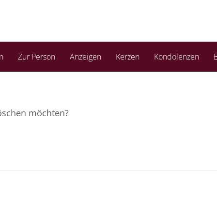
n
Zur Person
Anzeigen
Kerzen
Kondolenzen
B
 löschen möchten?