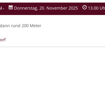
Donnerstag, 20. November 2025
13.00 Uh
l -
, dann rund 200 Meter
orf
s im Thanatorium® e.K.