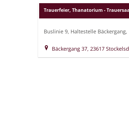
Trauerfeier, Thanatorium - Trauersaa
Buslinie 9, Haltestelle Bäckergang
Bäckergang 37, 23617 Stockelsd
Bestattungen Dabringhau
Bäckergang 37