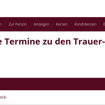
n
Zur Person
Anzeigen
Kerzen
Kondolenzen
B
ie Termine zu den Trauer­
eck