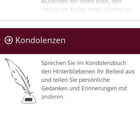
wünschen wir Ihnen Kraft, den
Verlust im Kreise Ihrer Liebsten zu
verarbeiten. Als Zeichen unserer
Anteilnahme und des Gedenkens
entzünden wir dieses erste Licht.
Kondolenzen
Möge diese Gedenkseite Ihnen
helfen, Erinnerungen zu teilen und
so das Andenken gemeinsam
Sprechen Sie im Kondolenzbuch
wachzuhalten.
den Hinterbliebenen Ihr Beileid aus
und teilen Sie persönliche
In aufrichtiger Verbundenheit
Gedanken und Erinnerungen mit
anderen.
Ihr Bestattungsinstitut Dabringhaus