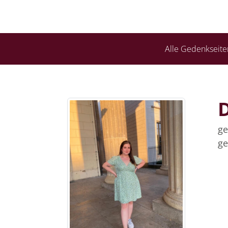
Alle Gedenkseite
ge
ge