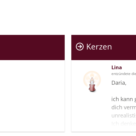
Kerzen
Lina
entzündete di
Daria,
ich kann 
dich ver
unrealist
Ich denke
dass du n