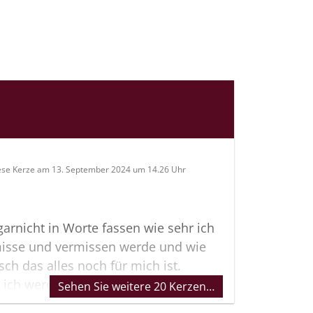
ese Kerze am 13. September 2024 um 14.26 Uhr
garnicht in Worte fassen wie sehr ich
misse und vermissen werde und wie
isch das alles noch für mich ist.
 ich werde es nie wirklich realisieren,
Sehen Sie weitere 20 Kerzen…
icht mehr hier bist.