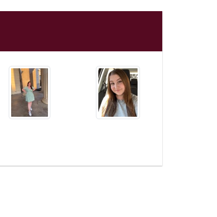
aber jetzt, dass da, wo auch immer du
 es dir besser geht.
n werde ich natürlich dich als
rmissen, aber auch dein viel zu vieles
eine crazy Geschichten und deine
Art (du fandest mein Winnie Pooh
f).
r wird ein treffen mit der ganzen
in wie es mal war, weil DU fehlst…
 uns wirklich ganz schrecklich. Und ich
hast bis zu deinem letzten Atemzug
 dass auch wenn wir zum Ende hin
l Kontakt gehabt haben, dass ich dich
 lieb gehabt habe und auch immer
de. Es gibt wirklich keinen Tag mehr,