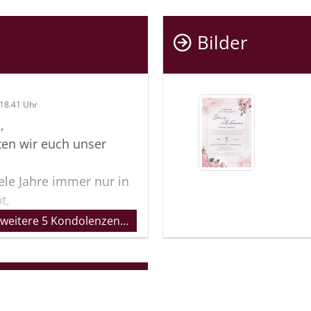
Ich weiß 
jetzt bist
Bilder
Am meiste
Person ve
Gerede, d
18.41 Uhr
Ehrliche 
,
tattoo doo
en wir euch unser
Nie wiede
ele Jahre immer nur in
Gruppe se
t,
Du fehlst
 Jahre mitverfolgen wie
 weitere 5 Kondolenzen…
hoffe du 
geschlossenen jungen
gewusst,
tbewussten jungen
nicht vie
ganz doll
bewusste Frau, die sie
haben wer