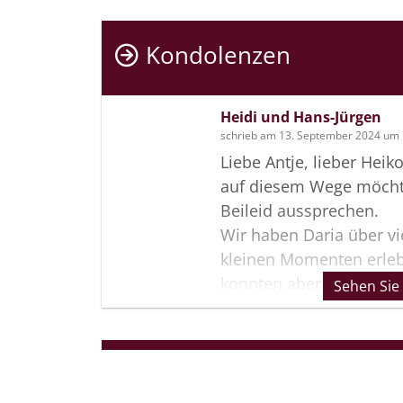
Kondolenzen
Heidi und Hans-Jürgen
schrieb am 13. September 2024 um 
Liebe Antje, lieber Heiko
auf diesem Wege möcht
Beileid aussprechen.
Wir haben Daria über vi
kleinen Momenten erleb
konnten aber über diese
Sehen Sie
sie sich von einem auf
Mädchen zu einer selbs
Frau entwickelt hat.
Termine
Wir behalten die selbst