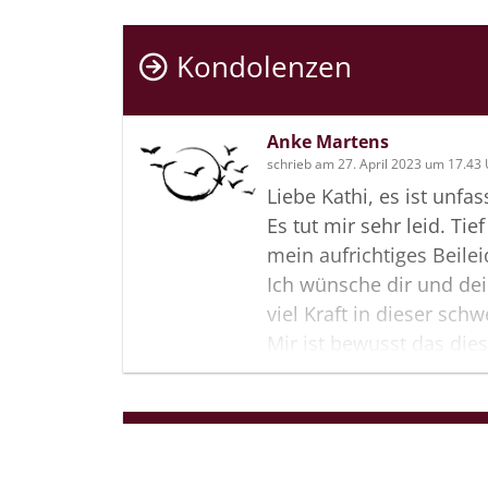
Kondolenzen
Anke Martens
schrieb am 27. April 2023 um 17.43
Liebe Kathi, es ist unfas
Es tut mir sehr leid. Tie
mein aufrichtiges Beile
Ich wünsche dir und dei
viel Kraft in dieser schw
Mir ist bewusst das die
wenig Trost spenden k
Man verliert mit dem To
Menschen vieles aber n
Termine
verbrachte Zeit.