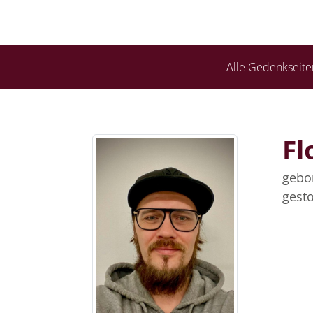
Alle Gedenkseite
Fl
gebor
gesto