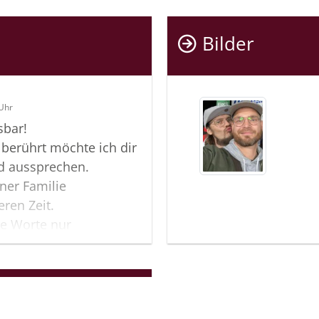
Bilder
 Uhr
sbar!
f berührt möchte ich dir
id aussprechen.
ner Familie
eren Zeit.
se Worte nur
önnen.
d eines geliebten
iemals die mit ihm