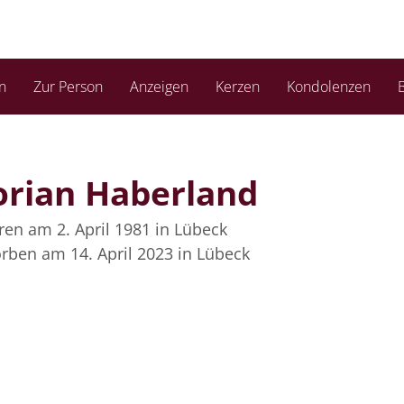
n
Zur Person
Anzeigen
Kerzen
Kondolenzen
B
orian Haberland
en am 2. April 1981
in Lübeck
rben am 14. April 2023
in Lübeck