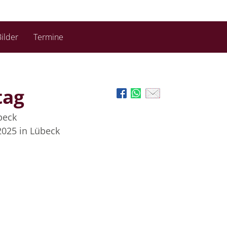
ilder
Termine
tag
beck
2025
in Lübeck