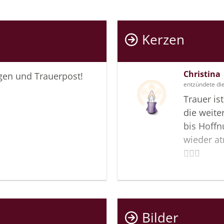
Kerzen
Christina
igen und Trauerpost!
entzündete di
Trauer ist
die weiter
bis Hoff
wieder a
👩‍❤️‍👨
Bilder