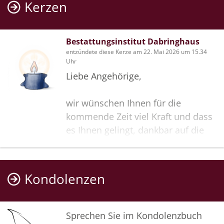
Kerzen
Bestattungsinstitut Dabringhaus
entzündete diese Kerze am 22. Mai 2026 um 15.34
Uhr
Liebe Angehörige,
wir wünschen Ihnen für die
kommende Zeit viel Kraft und dass
es Ihnen gelingt, dankbar auf die
positiven Erinnerungen
zurückzublicken. Diese Gedenkseite
möge Ihnen dabei helfen, Ihre
Kondolenzen
Trauer zu teilen und das Andenken
gemeinsam wachzuhalten.
Sprechen Sie im Kondolenzbuch