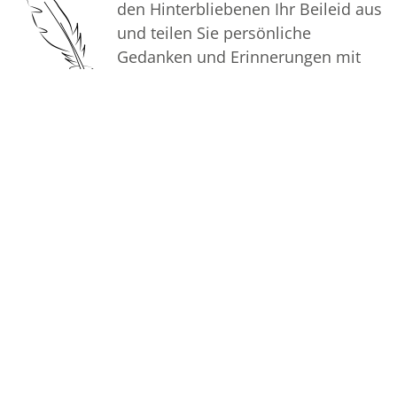
In aufrichtiger Verbundenheit
den Hinterbliebenen Ihr Beileid aus
und teilen Sie persönliche
Ihr Bestattungsinstitut Dabringhaus
Gedanken und Erinnerungen mit
anderen.
Bilder
Erstellen Sie mit Familie, Freunden
und Bekannten ein gemeinsames
Erinnerungsalbum mit Fotos des
Verstorbenen.