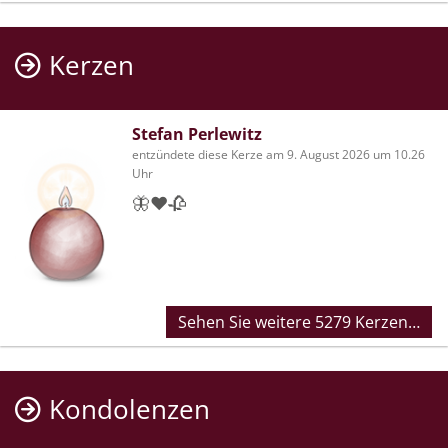
Kerzen
Stefan Perlewitz
entzündete diese Kerze am 9. August 2026 um 10.26
Uhr
🦋❤️🥀
Sehen Sie weitere 5279 Kerzen…
Kondolenzen