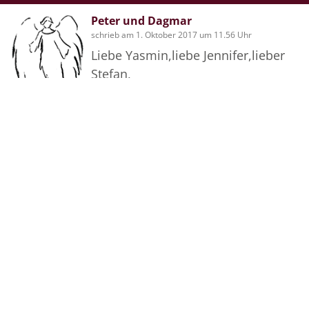
Peter und Dagmar
schrieb am 1. Oktober 2017 um 11.56 Uhr
Liebe Yasmin,liebe Jennifer,lieber
Stefan,
wir sind tief betroffen über den Tod
Eurer Mutter und Deiner Marion.
Auch wenn wir uns aus den Augen
verloren haben,so bewahren wir
viele schöne Momente und
Erinnerungen in unseren Herzen...
Wir fühlen mit Euch und wünschen
Bilder
viel Kraft für die kommende
schwere Zeit.
....sie ist nun frei und unsere
Tränen wünschen Ihr Glück....