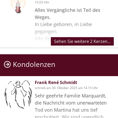
15.03 Uhr
Alles Vergängliche ist Teil des
Weges.
In Liebe geboren, in Liebe
gegangen,
lebt das Herz weiter im stillen Licht
Sehen Sie weitere 2 Kerzen…
des Mitgefühls.
Kondolenzen
Frank René Schmidt
schrieb am 30. Oktober 2025 um 14.15 Uhr
Sehr geehrte Familie Marquardt,
die Nachricht vom unerwarteten
Tod von Martina hat uns tief
erschüttert. Wir sind unendlich