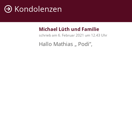
Kondolenzen
(Sabine Coners)
Michael Lüth und Familie
schrieb am 6. Februar 2021 um 12.43 Uhr
Hallo Mathias „ Podi“,
wir sind fassungslos und geschockt
von der Nachricht, dass du auf
deine lange letzte Reise gegangen
bist.
Sehen Sie weitere 22 Kondolenzen…
Auch wenn wir uns viele Jahre und
Jahrzehnte nicht mehr gesehen und
Bilder
gesprochen haben, so denke ich
sehr gerne an die tolle Zeit in
jüngeren Jahren mit dir zurück. Die