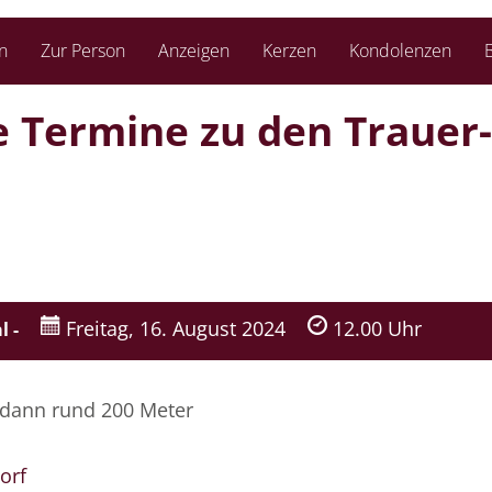
n
Zur Person
Anzeigen
Kerzen
Kondolenzen
B
ie Termine zu den Trauer­
Freitag, 16. August 2024
12.00 Uhr
l -
, dann rund 200 Meter
orf