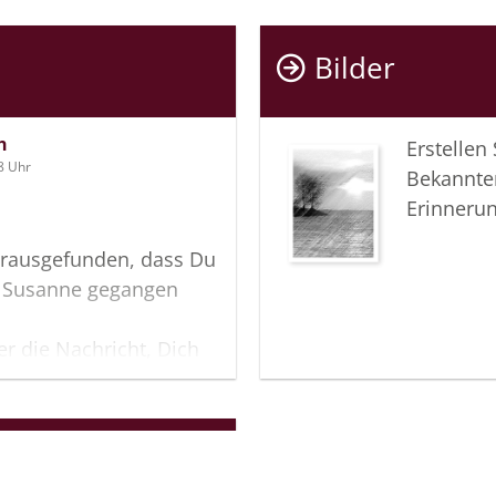
Bilder
h
Erstellen
8 Uhr
Bekannte
Erinneru
erausgefunden, dass Du
zu Susanne gegangen
er die Nachricht, Dich
können und wünschen
 Schmerzen und Mühen