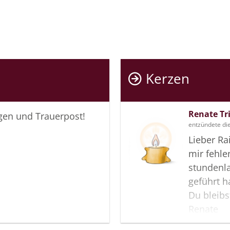
Kerzen
Renate Tr
igen und Trauerpost!
entzündete di
Lieber Ra
mir fehle
stundenla
geführt h
Du bleib
Renate