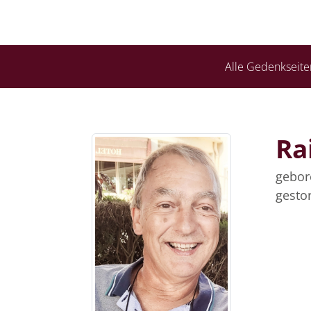
Alle Gedenkseite
Ra
gebor
gesto