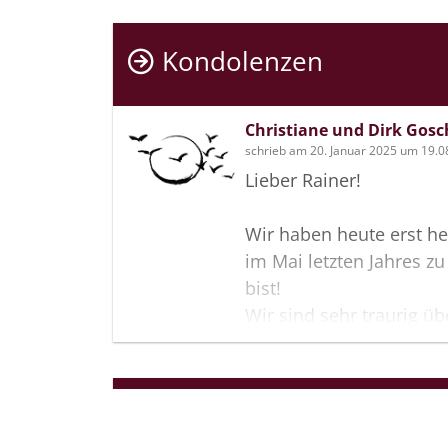
Kondolenzen
Christiane und Dirk Gosc
schrieb am 20. Januar 2025 um 19.0
Lieber Rainer!
Wir haben heute erst h
im Mai letzten Jahres 
bist!
Wir sind sehr traurig üb
nie wieder treffen zu 
Dir, dass Du von allen
befreit bist!
Termine