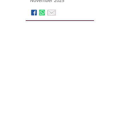
November 2025
Bestattungen Dabringhaus
im Thanatorium® e.K.
Bäckergang 37
23617
Stockelsdorf