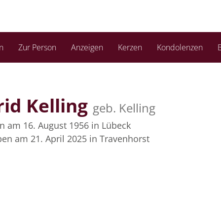
n
Zur Person
Anzeigen
Kerzen
Kondolenzen
B
rid Kelling
geb. Kelling
n am 16. August 1956
in Lübeck
ben am 21. April 2025
in Travenhorst