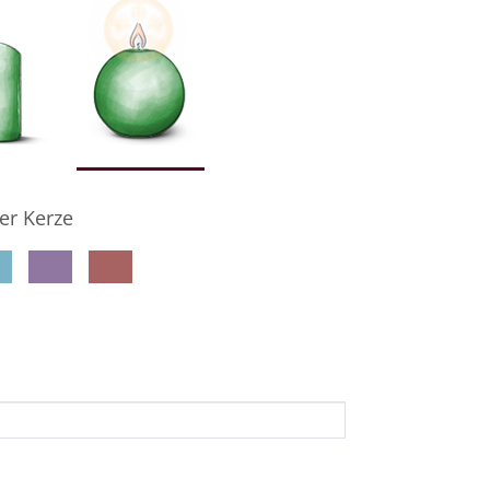
er Kerze
denkseiteninhaber per E-Mail auf