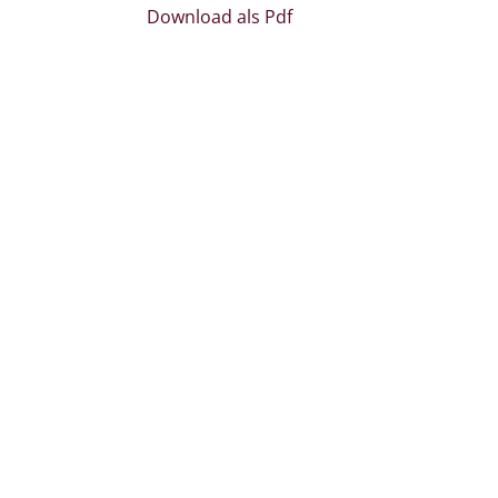
Download als Pdf
Bestattungen Dabringhau
Bäckergang 37
23617
Stockelsdorf
Tel.
0451-592 20 20
Fax
0451-499 82 90