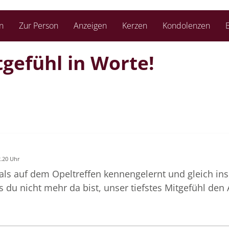
n
Zur Person
Anzeigen
Kerzen
Kondolenzen
B
tgefühl in Worte!
2.20 Uhr
ls auf dem Opeltreffen kennengelernt und gleich ins
s du nicht mehr da bist, unser tiefstes Mitgefühl de