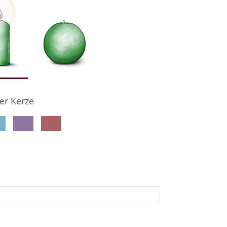
er Kerze
denkseiteninhaber per E-Mail auf