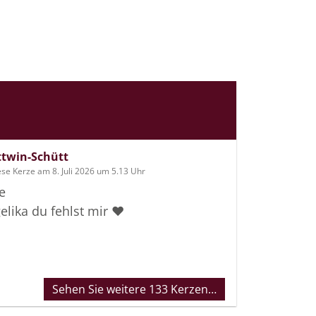
ttwin-Schütt
se Kerze am 8. Juli 2026 um 5.13 Uhr
e
elika du fehlst mir ♥️
Sehen Sie weitere 133 Kerzen…