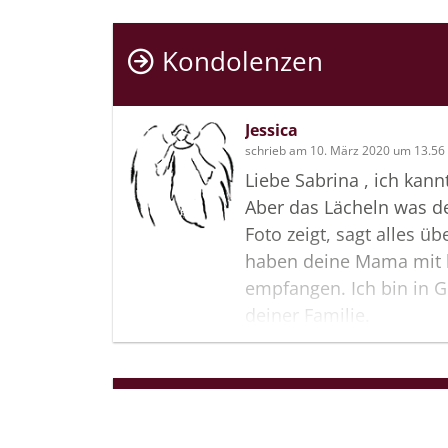
Kondolenzen
Jessica
schrieb am 10. März 2020 um 13.56
Liebe Sabrina , ich kan
Aber das Lächeln was 
Foto zeigt, sagt alles üb
haben deine Mama mit 
empfangen. Ich bin in 
deiner Familie.
Eine stille und liebevo
Jessica
Termine