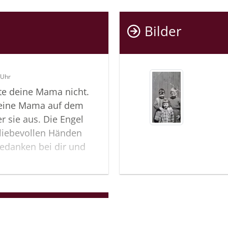
Bilder
 Uhr
nte deine Mama nicht.
deine Mama auf dem
er sie aus. Die Engel
liebevollen Händen
Gedanken bei dir und
lle Umarmung sendet dir