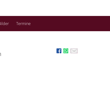
ilder
Termine
n