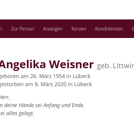
n
Zur Person
Anzeigen
Kerzen
Kondolenzen
B
Angelika Weisner
geb. Littwi
geboren am 26. März 1954
in Lübeck
gestorben am 8. März 2020
in Lübeck
Herr,
in deine Hände sei Anfang und Ende,
sei alles gelegt.