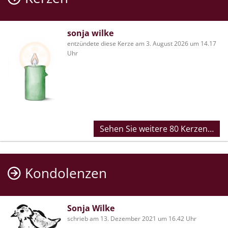
sonja wilke
entzündete diese Kerze am 3. August 2026 um 14.17
Uhr
Sehen Sie weitere 80 Kerzen…
Kondolenzen
Sonja Wilke
schrieb am 13. Dezember 2021 um 16.42 Uhr