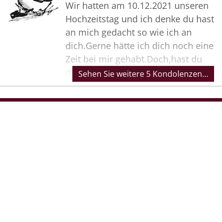
Wir hatten am 10.12.2021 unseren
Hochzeitstag und ich denke du hast
an mich gedacht so wie ich an
dich.Gerne hätte ich dich noch eine
Zeit bei mir gehabt.Doch,hast du
dich nicht erholt von deiner Herz-
Sehen Sie weitere 5 Kondolenzen…
OP,deine Kräfte waren am Ende
und ich habe alles versucht dir zu
helfen doch leider wolltest du nicht
Bilder
mehr kämpfen und hast dich
entschieden!
Ich weiss es war der richtige Weg
aber doch tut es weh.Ich denke an
dich und werde die Jahre mit dir
nicht vergessen.In Liebe deine
Sonnie