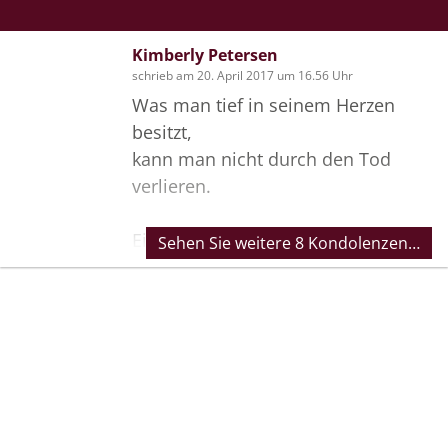
Kimberly Petersen
schrieb am 20. April 2017 um 16.56 Uhr
Was man tief in seinem Herzen
besitzt,
kann man nicht durch den Tod
verlieren.
Eine wirklich schöne Trauerfeier.
Sehen Sie weitere 8 Kondolenzen…
Viel geweint und an schöne
Momente gedacht. Du wirst in
unseren Herzen weiter leben und
Bilder
wir werden dich nie vergessen. Wir
vermissen dich Tom!