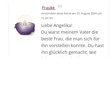
Frauke
entzündete diese Kerze am 23. August 2024 um
12.34 Uhr
Liebe Angelika!
Du warst meinem Vater die
beste Frau, die man sich für
ihn vorstellen konnte. Du hast
ihn glücklich gemacht, wie
keine andere das hätte
machen können. Mit uns -
den Kindern deines Mannes -
hattest du es sicherlich zu
Beginn nicht leicht, weil wir
immer darauf gehofft hatten,
dass unsere Eltern wieder
zusammenkommen würden.