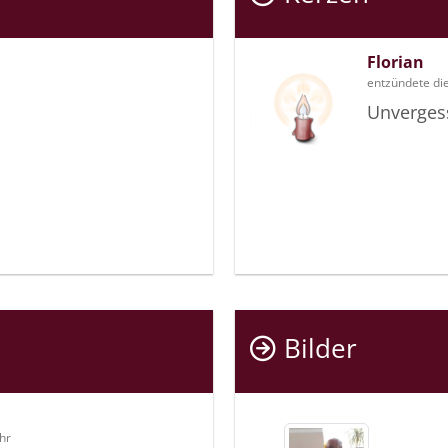
Florian
entzündete di
Unverges
Bilder
hr