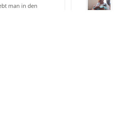
lebt man in den
rt, die man
weitere 20 Kondolenzen…
s im Thanatorium® e.K.