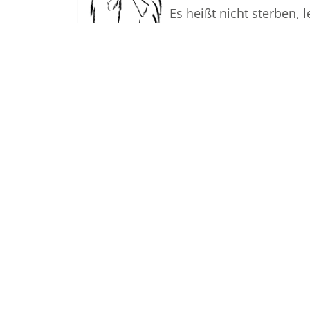
Es heißt nicht sterben, 
Herzen der Menschen fo
verlassen muss.
Samuel Smiles
Sehen Sie 
Bestattungen Dabringhau
Bäckergang 37
23617
Stockelsdorf
Tel.
0451-592 20 20