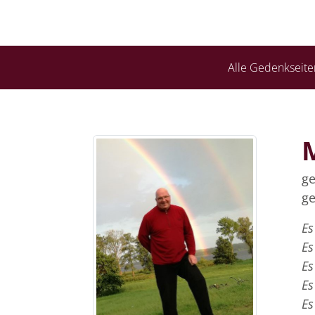
Alle Gedenkseite
ge
ge
Es
Es
Es
Es
Es