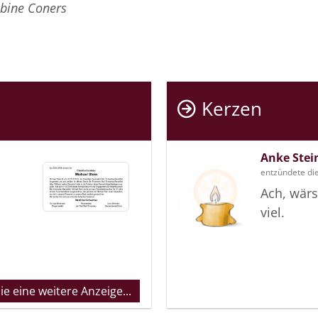
bine Coners
Kerzen
Anke Stei
entzündete di
Ach, wärs
viel.
e eine weitere Anzeige...