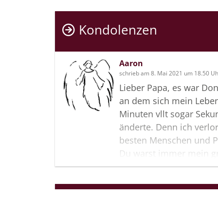
Kondolenzen
Aaron
schrieb am 8. Mai 2021 um 18.50 U
Lieber Papa, es war Don
an dem sich mein Leben
Minuten vllt sogar Seku
änderte. Denn ich verlo
besten Menschen und P
Du warst immer mein gr
habe sehr viel von dir g
was ich zum Leben brau
du hattest immer ein of
Termine
Mein erster Gedanke als