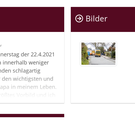
Bilder
hr
nerstag der 22.4.2021
 innerhalb weniger
nden schlagartig
r den wichtigsten und
apa in meinem Leben.
ößtes Vorbild und ich
elernt. Du hast mir alles
che beigebracht und
fenes Ohr für mich.
 der Notarzt uns sagte