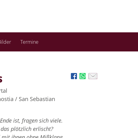
ilder
Termine
s
tal
ostia / San Sebastian
nde ist, fragen sich viele.
 das plötzlich erlischt?
 mit ihnen ohne Mißklang