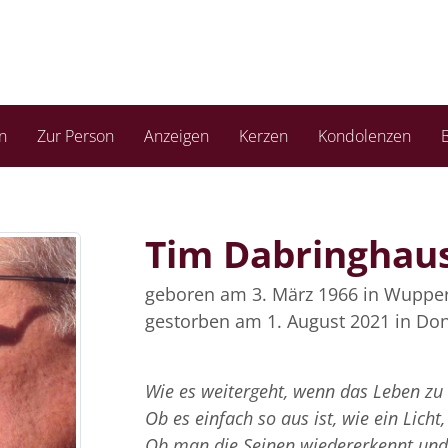
n
Zur Person
Anzeigen
Kerzen
Kondolenzen
B
Tim Dabringhau
geboren am 3. März 1966
in Wupper
gestorben am 1. August 2021
in Don
Wie es weitergeht, wenn das Leben zu E
Ob es einfach so aus ist, wie ein Licht,
Ob man die Seinen wiedererkennt und