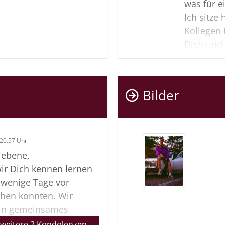
was für ei
Ich sitze
Kollegen 
Dich und
was wohl 
Nun zu le
bist, mac
Bilder
uns zurüc
Situation
durften. M
Menschen,
20.57 Uhr
lieben le
iebene,
Du als s
wir Dich kennen lernen
unfassba
 wenige Tage vor
Erinnerun
hen konnten. Wir
Stück wei
ein gemeinsames
vielfache
rer Zukunft in Maria´s
 weitere 2 Kondolenzen…